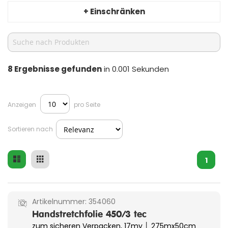
+ Einschränken
8
Ergebnisse gefunden
in 0.001 Sekunden
Anzeigen
pro Seite
Sortieren nach
Liste
Raster
Ansicht
1
als
Artikelnummer:
354060
Handstretchfolie 450/3 tec
zum sicheren Verpacken, 17my │ 275mx50cm