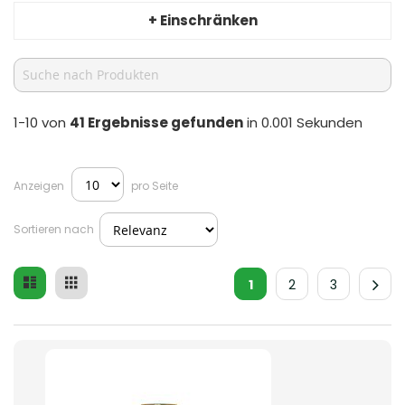
+ Einschränken
1-10 von
41
Ergebnisse gefunden
in 0.001 Sekunden
Anzeigen
pro Seite
Sortieren nach
Liste
Raster
Ansicht
1
2
3
als