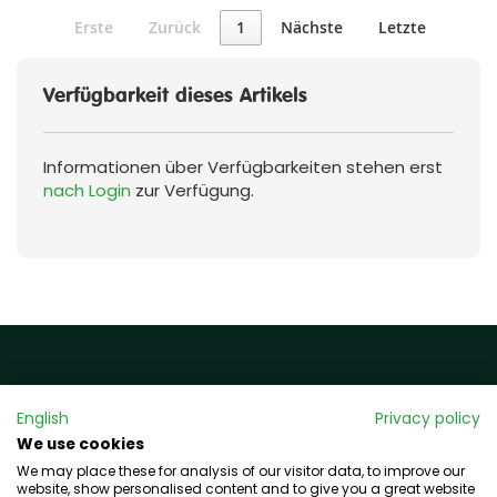
Erste
Zurück
1
Nächste
Letzte
Verfügbarkeit dieses Artikels
Informationen über Verfügbarkeiten stehen erst
nach Login
zur Verfügung.
Rechtliches
English
Privacy policy
We use cookies
Impressum
We may place these for analysis of our visitor data, to improve our
Datenschutz
website, show personalised content and to give you a great website