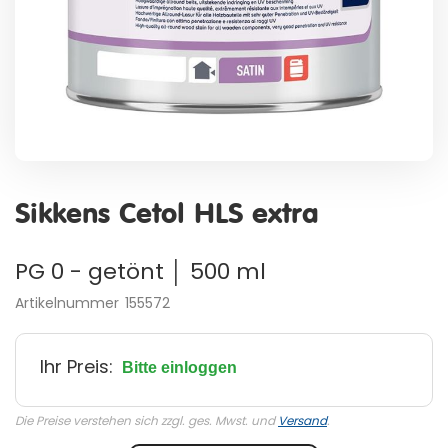
Zum
Anfang
Sikkens Cetol HLS extra
der
Bildergalerie
springen
PG 0 - getönt │ 500 ml
Artikelnummer
155572
Ihr Preis:
Bitte einloggen
Die Preise verstehen sich zzgl. ges. Mwst. und
Versand
.