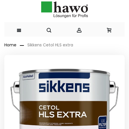
Direkt
Home
Sikkens Cetol HLS extra
zum
Zum
Ende
Inhalt
der
Bildergalerie
springen