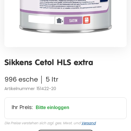
Zum
Anfang
Sikkens Cetol HLS extra
der
Bildergalerie
springen
996 esche │ 5 ltr
Artikelnummer
151422-20
Ihr Preis:
Bitte einloggen
Die Preise verstehen sich zzgl. ges. Mwst. und
Versand
.