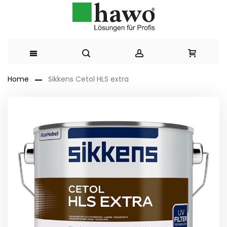
Direkt
Home
Sikkens Cetol HLS extra
zum
Zum
Ende
Inhalt
der
Bildergalerie
springen