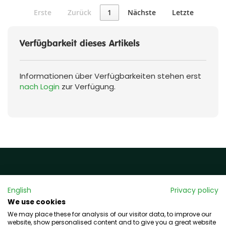
Erste
Zurück
1
Nächste
Letzte
Verfügbarkeit dieses Artikels
Informationen über Verfügbarkeiten stehen erst
nach Login
zur Verfügung.
Rechtliches
English
Privacy policy
We use cookies
Impressum
We may place these for analysis of our visitor data, to improve our
Datenschutz
website, show personalised content and to give you a great website