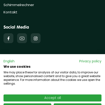
Schimmelrechner
Kontakt
Social Media
English
Privacy policy
Copyright © 2026 hawo GmbH
We use cookies
We may place these for analysis of our visitor data, to improve our
website, show personalised content and to give you a great website
experience. For more information about the cookies we use open the
settings.
Accept all