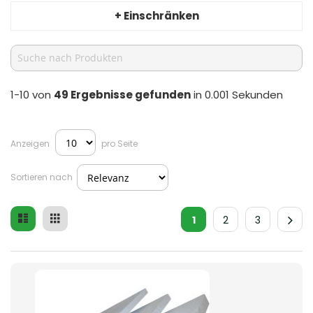
+ Einschränken
1-10 von
49
Ergebnisse gefunden
in 0.001 Sekunden
Anzeigen
pro Seite
Sortieren nach
Liste
Raster
Ansicht
1
2
3
als