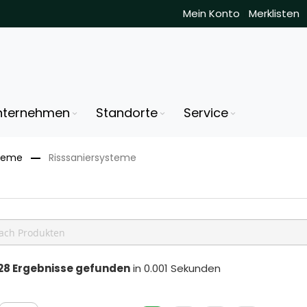
Mein Konto
Merklisten
nternehmen
Standorte
Service
steme
Risssaniersysteme
28
Ergebnisse gefunden
in 0.001 Sekunden