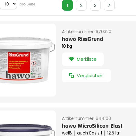
pro Seite
1
2
3
Artikelnummer:
670320
hawo RissGrund
18 kg
Merkliste
Vergleichen
Artikelnummer:
644100
hawo MicroSilicon Elast
weiß │ auch Basis 1 │ 12,5 ltr