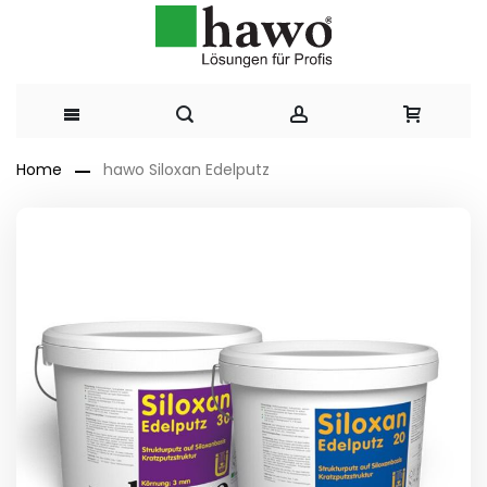
Direkt
Home
hawo Siloxan Edelputz
zum
Zum
Ende
Inhalt
der
Bildergalerie
springen