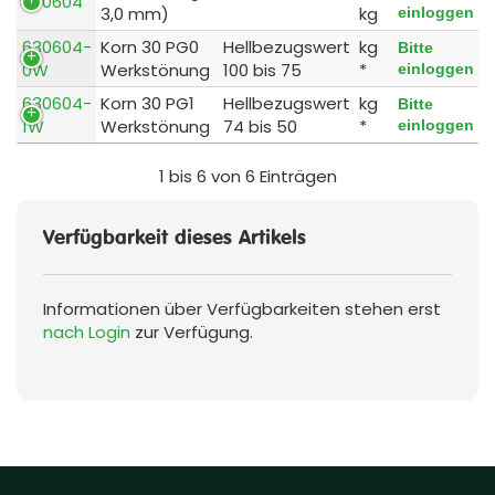
630604
3,0 mm)
kg
einloggen
630604-
Korn 30 PG0
Hellbezugswert
kg
Bitte
0W
Werkstönung
100 bis 75
*
einloggen
630604-
Korn 30 PG1
Hellbezugswert
kg
Bitte
1W
Werkstönung
74 bis 50
*
einloggen
1 bis 6 von 6 Einträgen
Verfügbarkeit dieses Artikels
Informationen über Verfügbarkeiten stehen erst
nach Login
zur Verfügung.