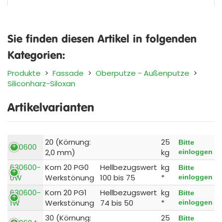
Sie finden diesen Artikel in folgenden
Kategorien:
Produkte
>
Fassade
>
Oberputze - Außenputze
>
Siliconharz-Siloxan
Artikelvarianten
20 (Körnung:
25
Bitte
630600
2,0 mm)
kg
einloggen
630600-
Korn 20 PG0
Hellbezugswert
kg
Bitte
0W
Werkstönung
100 bis 75
*
einloggen
630600-
Korn 20 PG1
Hellbezugswert
kg
Bitte
1W
Werkstönung
74 bis 50
*
einloggen
30 (Körnung:
25
Bitte