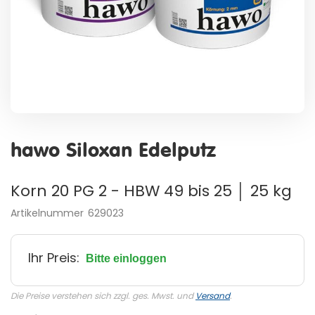
Zum
Anfang
hawo Siloxan Edelputz
der
Bildergalerie
springen
Korn 20 PG 2 - HBW 49 bis 25 │ 25 kg
Artikelnummer
629023
Ihr Preis:
Bitte einloggen
Die Preise verstehen sich zzgl. ges. Mwst. und
Versand
.