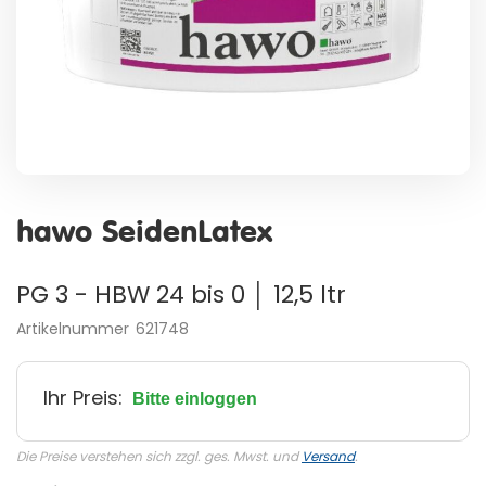
Zum
Anfang
hawo SeidenLatex
der
Bildergalerie
springen
PG 3 - HBW 24 bis 0 │ 12,5 ltr
Artikelnummer
621748
Ihr Preis:
Bitte einloggen
Die Preise verstehen sich zzgl. ges. Mwst. und
Versand
.