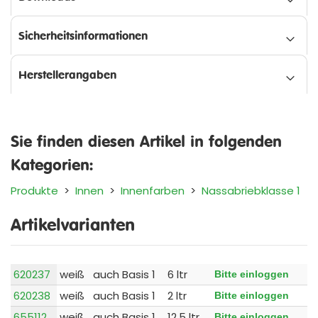
Sicherheitsinformationen
Herstellerangaben
Sie finden diesen Artikel in folgenden
Kategorien:
Produkte
>
Innen
>
Innenfarben
>
Nassabriebklasse 1
Artikelvarianten
620237
weiß
auch Basis 1
6 ltr
Bitte einloggen
620238
weiß
auch Basis 1
2 ltr
Bitte einloggen
655112
weiß
auch Basis 1
12,5 ltr
Bitte einloggen