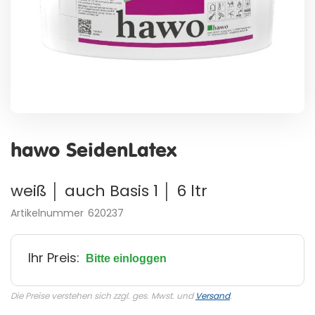
Zum
Anfang
hawo SeidenLatex
der
Bildergalerie
springen
weiß │ auch Basis 1 │ 6 ltr
Artikelnummer
620237
Ihr Preis:
Bitte einloggen
Die Preise verstehen sich zzgl. ges. Mwst. und
Versand
.