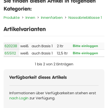
Sie finden diesen Artikel in folgenden
Kategorien:
Produkte
>
Innen
>
Innenfarben
>
Nassabriebklasse 1
Artikelvarianten
620238
weiß
auch Basis 1
2 ltr
Bitte einloggen
655112
weiß
auch Basis 1
12,5 ltr
Bitte einloggen
1 bis 2 von 2 Einträgen
Verfügbarkeit dieses Artikels
Informationen über Verfügbarkeiten stehen erst
nach Login
zur Verfügung.