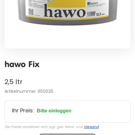
Zum
Anfang
hawo Fix
der
Bildergalerie
springen
2,5 ltr
Artikelnummer
650026
Ihr Preis:
Bitte einloggen
Die Preise verstehen sich zzgl. ges. Mwst. und
Versand
.