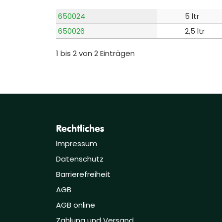
650024
5 ltr
650026
2,5 ltr
1 bis 2 von 2 Einträgen
Rechtliches
Impressum
Datenschutz
Barrierefreiheit
AGB
AGB online
Zahlung und Versand