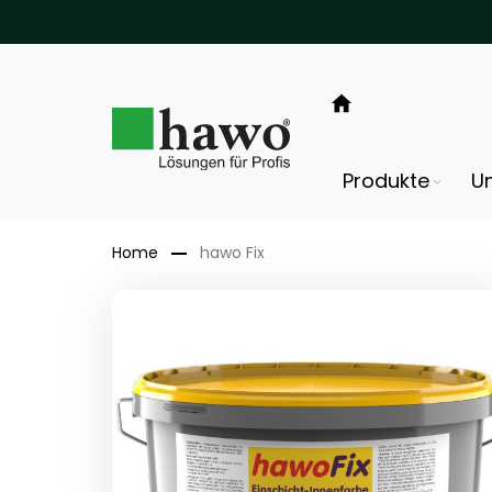
Direkt
zum
Inhalt
Produkte
U
Home
hawo Fix
Zum
Ende
der
Bildergalerie
springen