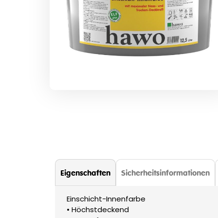
Zum
Anfang
der
Bildergalerie
springen
Eigenschaften
Sicherheitsinformationen
Einschicht-Innenfarbe
• Höchstdeckend