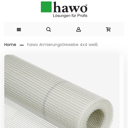
Direkt
Home
hawo ArmierungsGewebe 4x4 weiß
zum
Zum
Ende
Inhalt
der
Bildergalerie
springen