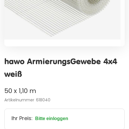
Zum
Anfang
hawo ArmierungsGewebe 4x4
der
Bildergalerie
weiß
springen
50 x 1,10 m
Artikelnummer
618040
Ihr Preis:
Bitte einloggen