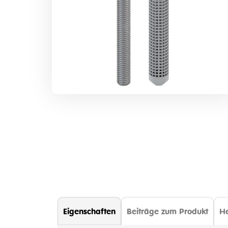
Zum
Anfang
der
Bildergalerie
springen
Eigenschaften
Beiträge zum Produkt
He