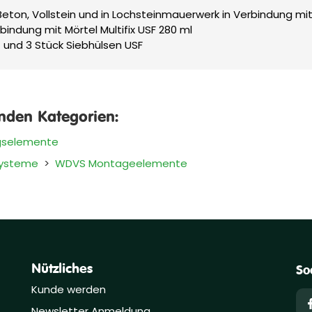
Beton, Vollstein und in Lochsteinmauerwerk in Verbindung mi
indung mit Mörtel Multifix USF 280 ml
und 3 Stück Siebhülsen USF
enden Kategorien:
gselemente
Systeme
>
WDVS Montageelemente
Nützliches
So
Kunde werden
Newsletter Anmeldung