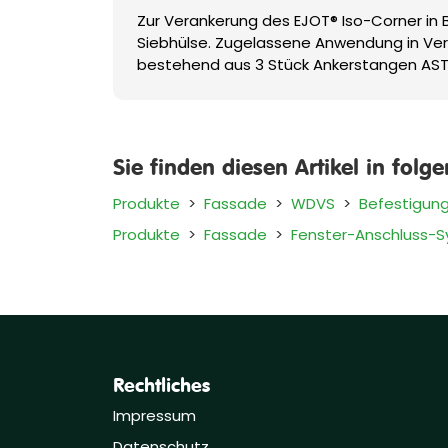
Zur Verankerung des EJOT® Iso-Corner in 
Siebhülse. Zugelassene Anwendung in Verb
bestehend aus 3 Stück Ankerstangen AST 
Sie finden diesen Artikel in folg
Produkte
>
Fassade
>
WDVS
>
Befestigun
Produkte
>
Fassade
>
Fenster-Anschluss-
Rechtliches
Impressum
Datenschutz