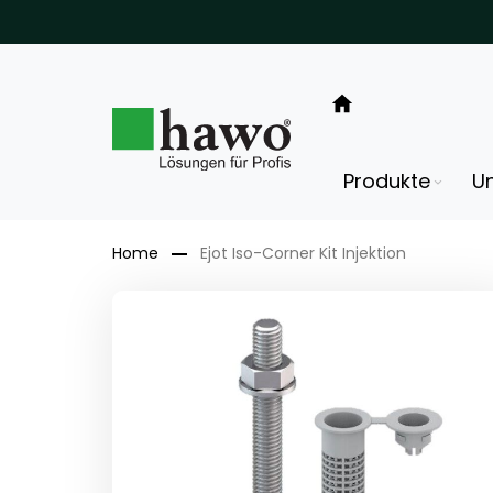
Direkt
zum
Inhalt
Produkte
U
Home
Ejot Iso-Corner Kit Injektion
Zum
Ende
der
Bildergalerie
springen