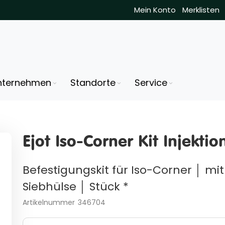
Mein Konto
Merklisten
nternehmen
Standorte
Service
Ejot Iso-Corner Kit Injektio
Befestigungskit für Iso-Corner │ mit
Siebhülse │ Stück *
Artikelnummer
346704