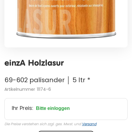
Zum
Anfang
einzA Holzlasur
der
Bildergalerie
springen
69-602 palisander │ 5 ltr *
Artikelnummer
11174-6
Ihr Preis:
Bitte einloggen
Die Preise verstehen sich zzgl. ges. Mwst. und
Versand
.