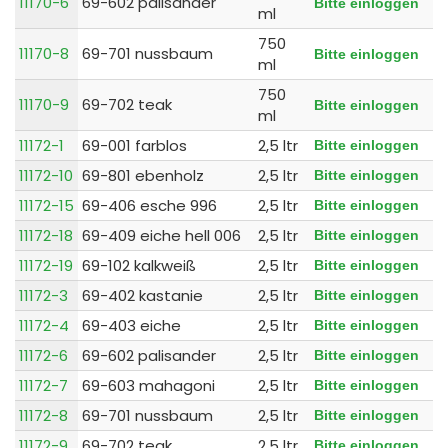
11170-6
69-602 palisander
Bitte einloggen
ml
750
11170-8
69-701 nussbaum
Bitte einloggen
ml
750
11170-9
69-702 teak
Bitte einloggen
ml
11172-1
69-001 farblos
2,5 ltr
Bitte einloggen
11172-10
69-801 ebenholz
2,5 ltr
Bitte einloggen
11172-15
69-406 esche 996
2,5 ltr
Bitte einloggen
11172-18
69-409 eiche hell 006
2,5 ltr
Bitte einloggen
11172-19
69-102 kalkweiß
2,5 ltr
Bitte einloggen
11172-3
69-402 kastanie
2,5 ltr
Bitte einloggen
11172-4
69-403 eiche
2,5 ltr
Bitte einloggen
11172-6
69-602 palisander
2,5 ltr
Bitte einloggen
11172-7
69-603 mahagoni
2,5 ltr
Bitte einloggen
11172-8
69-701 nussbaum
2,5 ltr
Bitte einloggen
11172-9
69-702 teak
2,5 ltr
Bitte einloggen