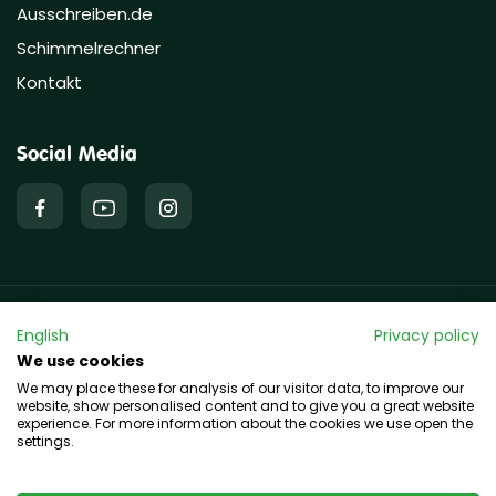
Ausschreiben.de
Schimmelrechner
Kontakt
Social Media
Copyright © 2026 hawo GmbH
English
Privacy policy
We use cookies
We may place these for analysis of our visitor data, to improve our
website, show personalised content and to give you a great website
experience. For more information about the cookies we use open the
settings.