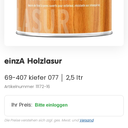
Zum
Anfang
einzA Holzlasur
der
Bildergalerie
springen
69-407 kiefer 077 │ 2,5 ltr
Artikelnummer
11172-16
Ihr Preis:
Bitte einloggen
Die Preise verstehen sich zzgl. ges. Mwst. und
Versand
.