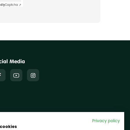
dly
Captcha ⇗
cial Media
Privacy policy
 cookies