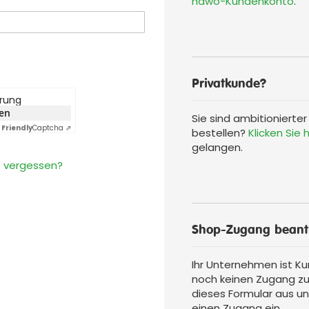
hawo-Kundenkonto
.
Privatkunde?
erung
ken
Sie sind ambitionierte
Friendly
Captcha ⇗
bestellen?
Klicken Sie h
gelangen.
 vergessen?
Shop-Zugang beant
Ihr Unternehmen ist Ku
noch keinen Zugang zu
dieses Formular aus un
einen Zugang ein.