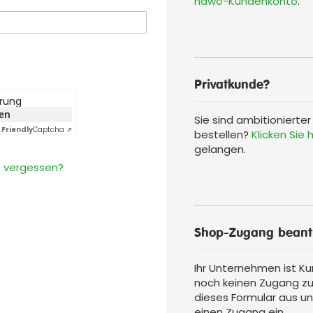
hawo-Kundenkonto
.
Privatkunde?
erung
ken
Sie sind ambitionierte
Friendly
Captcha ⇗
bestellen?
Klicken Sie h
gelangen.
 vergessen?
Shop-Zugang beant
Ihr Unternehmen ist Ku
noch keinen Zugang zu
dieses Formular aus un
einen Zugang ein.