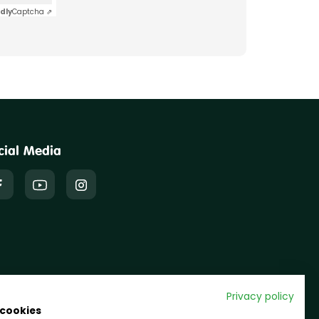
dly
Captcha ⇗
cial Media
Privacy policy
 cookies