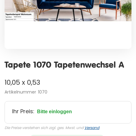
Zum
Anfang
Tapete 1070 Tapetenwechsel A
der
Bildergalerie
springen
10,05 x 0,53
Artikelnummer
1070
Ihr Preis:
Bitte einloggen
Die Preise verstehen sich zzgl. ges. Mwst. und
Versand
.