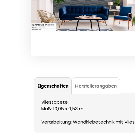
Zum
Anfang
der
Bildergalerie
springen
Eigenschaften
Herstellerangaben
Vliestapete
Maß: 10,05 x 0,53 m
Verarbeitung: Wandklebetechnik mit Vliesk