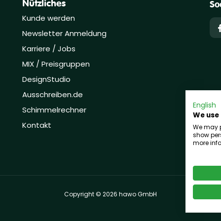
Nützliches
So
Kunde werden
Newsletter Anmeldung
Karriere / Jobs
MIX / Preisgruppen
DesignStudio
Ausschreiben.de
English
Schimmelrechner
We use
Kontakt
We may pl
show pers
more info
Copyright © 2026 hawo GmbH