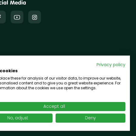
cial Media
Privacy policy
 cookies
ace these for analysis of our visitor data, to improve our website,
onalised content and to give you a great website experience. For
rmation about the cookies we use open the settings.
Accept all
No, adjust
Deny