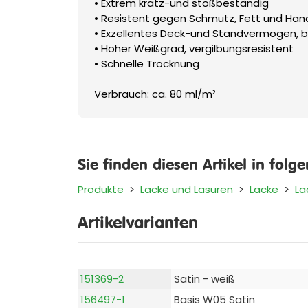
• Extrem kratz-und stoßbeständig
• Resistent gegen Schmutz, Fett und Ha
• Exzellentes Deck-und Standvermögen,
• Hoher Weißgrad, vergilbungsresistent
• Schnelle Trocknung
Verbrauch: ca. 80 ml/m²
Sie finden diesen Artikel in folg
Produkte
>
Lacke und Lasuren
>
Lacke
>
La
Artikelvarianten
151369-2
Satin - weiß
156497-1
Basis W05 Satin