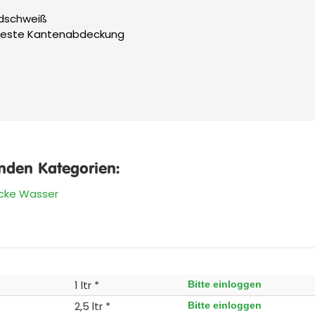
ndschweiß
 beste Kantenabdeckung
enden Kategorien:
cke Wasser
1 ltr *
Bitte einloggen
2,5 ltr *
Bitte einloggen