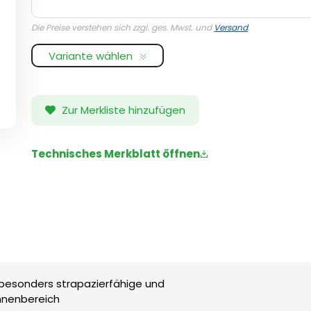
Die Preise verstehen sich zzgl. ges. Mwst. und
Versand
.
Variante wählen
Zur Merkliste hinzufügen
Technisches Merkblatt öffnen
besonders strapazierfähige und
nnenbereich