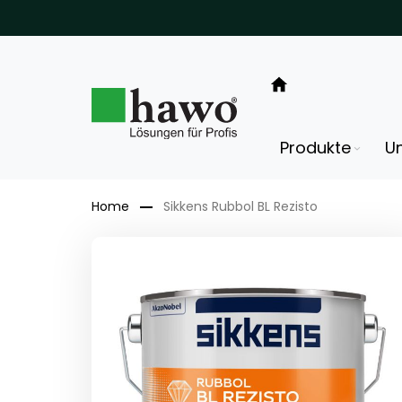
Direkt
zum
Inhalt
Produkte
U
Home
Sikkens Rubbol BL Rezisto
Zum
Ende
der
Bildergalerie
springen