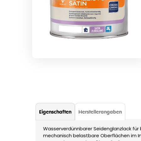
Zum
Anfang
der
Bildergalerie
springen
Eigenschaften
Herstellerangaben
Wasserverdünnbarer Seidenglanzlack für 
mechanisch belastbare Oberflächen im I