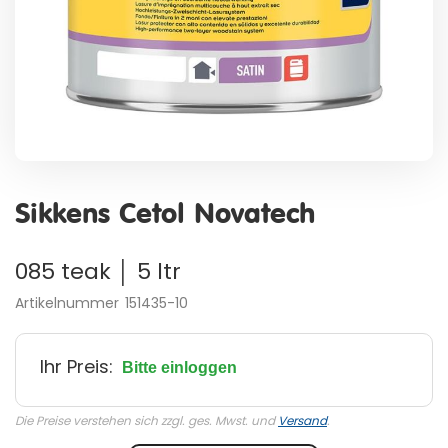
Zum
Anfang
Sikkens Cetol Novatech
der
Bildergalerie
springen
085 teak │ 5 ltr
Artikelnummer
151435-10
Ihr Preis:
Bitte einloggen
Die Preise verstehen sich zzgl. ges. Mwst. und
Versand
.