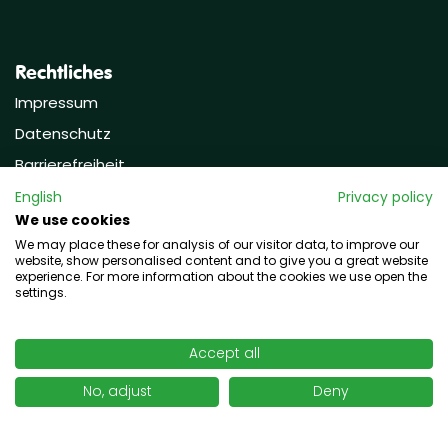
Rechtliches
Impressum
Datenschutz
Barrierefreiheit
AGB
English
Privacy policy
We use cookies
AGB online
We may place these for analysis of our visitor data, to improve our
Zahlung und Versand
website, show personalised content and to give you a great website
experience. For more information about the cookies we use open the
Widerruf und Retouren
settings.
Nützliches
Kunde werden
Accept all
Newsletter Anmeldung
No, adjust
Deny
Karriere / Jobs
MIX / Preisgruppen