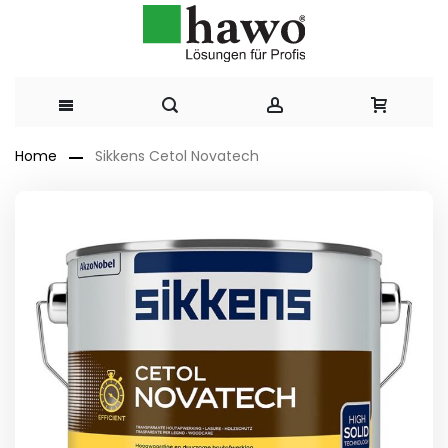
Direkt
Home
Sikkens Cetol Novatech
zum
Zum
Ende
Inhalt
der
Bildergalerie
springen