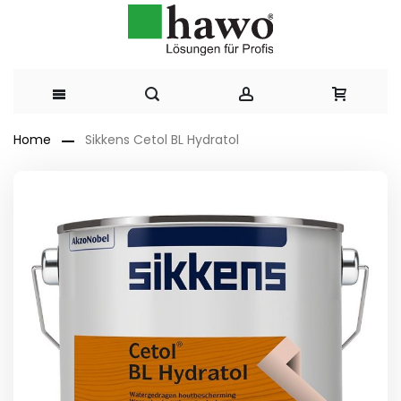
Direkt
Home
Sikkens Cetol BL Hydratol
zum
Zum
Ende
Inhalt
der
Bildergalerie
springen