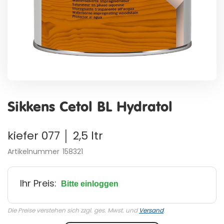
Zum
Anfang
Sikkens Cetol BL Hydratol
der
Bildergalerie
springen
kiefer 077 │ 2,5 ltr
Artikelnummer
158321
Ihr Preis:
Bitte einloggen
Die Preise verstehen sich zzgl. ges. Mwst. und
Versand
.