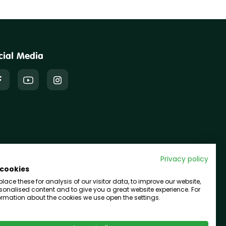
cial Media
Privacy policy
 cookies
ace these for analysis of our visitor data, to improve our website,
onalised content and to give you a great website experience. For
rmation about the cookies we use open the settings.