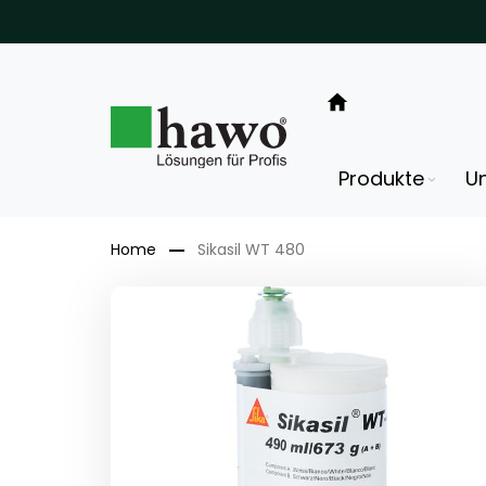
Direkt
zum
Inhalt
Produkte
U
Home
Sikasil WT 480
Zum
Ende
der
Bildergalerie
springen