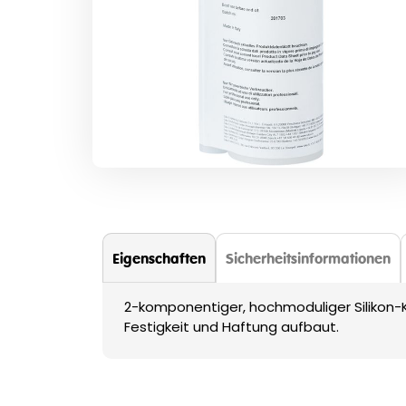
Zum
Anfang
der
Bildergalerie
springen
Eigenschaften
Sicherheitsinformationen
2-komponentiger, hochmoduliger Silikon-K
Festigkeit und Haftung aufbaut.