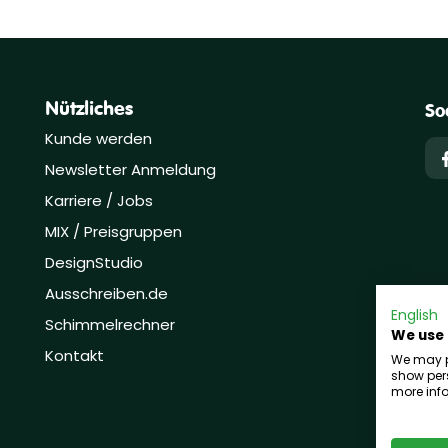
Nützliches
So
Kunde werden
Newsletter Anmeldung
Karriere / Jobs
MIX / Preisgruppen
DesignStudio
Ausschreiben.de
English
Schimmelrechner
We use
Kontakt
We may pl
show pers
more info