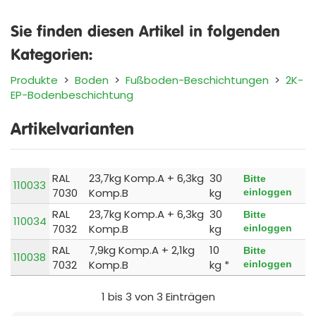
Sie finden diesen Artikel in folgenden
Kategorien:
Produkte
>
Boden
>
Fußboden-Beschichtungen
>
2K-
EP-Bodenbeschichtung
Artikelvarianten
RAL
23,7kg Komp.A + 6,3kg
30
Bitte
110033
7030
Komp.B
kg
einloggen
RAL
23,7kg Komp.A + 6,3kg
30
Bitte
110034
7032
Komp.B
kg
einloggen
RAL
7,9kg Komp.A + 2,1kg
10
Bitte
110038
7032
Komp.B
kg *
einloggen
1 bis 3 von 3 Einträgen