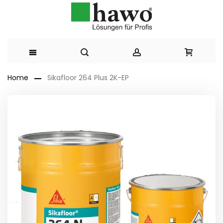
Direkt
Home
Sikafloor 264 Plus 2K-EP
zum
Zum
Ende
Inhalt
der
Bildergalerie
springen