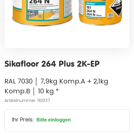
Zum
Anfang
Sikafloor 264 Plus 2K-EP
der
Bildergalerie
springen
RAL 7030 │ 7,9kg Komp.A + 2,1kg
Komp.B │ 10 kg *
Artikelnummer
110037
Ihr Preis:
Bitte einloggen