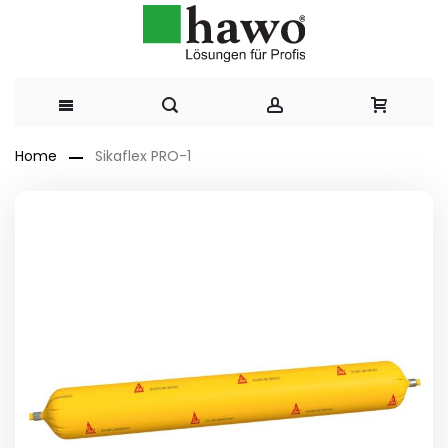
Direkt
Home
Sikaflex PRO-1
zum
Zum
Ende
Inhalt
der
Bildergalerie
springen