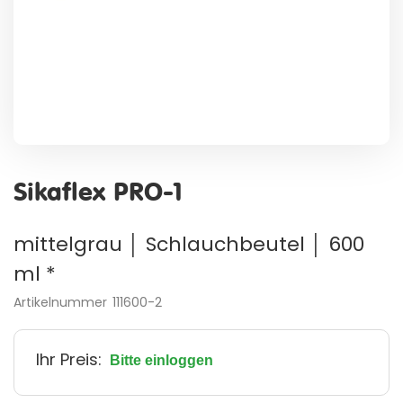
Zum
Anfang
Sikaflex PRO-1
der
Bildergalerie
springen
mittelgrau │ Schlauchbeutel │ 600
ml *
Artikelnummer
111600-2
Ihr Preis:
Bitte einloggen