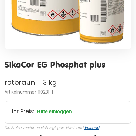
Zum
Anfang
SikaCor EG Phosphat plus
der
Bildergalerie
springen
rotbraun │ 3 kg
Artikelnummer
110231-1
Ihr Preis:
Bitte einloggen
Die Preise verstehen sich zzgl. ges. Mwst. und
Versand
.