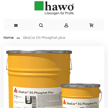
Direkt
Home
SikaCor EG Phosphat plus
zum
Zum
Ende
Inhalt
der
Bildergalerie
springen