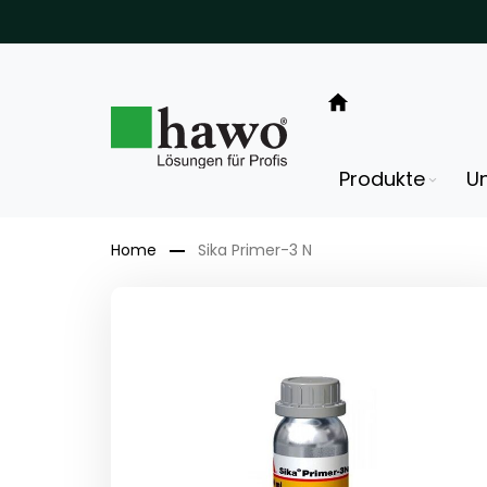
Direkt
zum
Inhalt
Produkte
U
Home
Sika Primer-3 N
Zum
Ende
der
Bildergalerie
springen