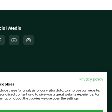
cial Media
Privacy policy
 cookies
ace these for analysis of our visitor data, to improve our website,
onalised content and to give you a great website experience. For
rmation about the cookies we use open the settings.