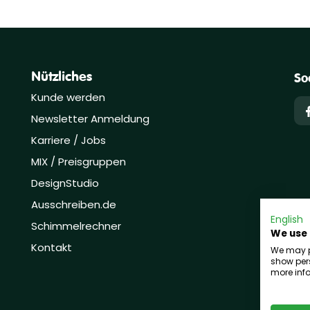
Nützliches
So
Kunde werden
Newsletter Anmeldung
Karriere / Jobs
MIX / Preisgruppen
DesignStudio
Ausschreiben.de
English
Schimmelrechner
We use
Kontakt
We may pl
show pers
more info