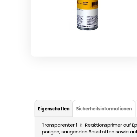
Zum
Anfang
der
Bildergalerie
springen
Eigenschaften
Sicherheitsinformationen
Transparenter 1-K-Reaktionsprimer auf Ep
porigen, saugenden Baustoffen sowie auf