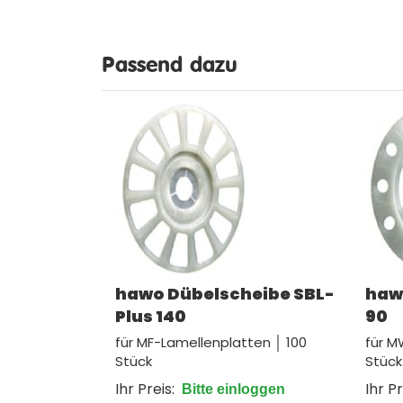
Passend dazu
hawo Dübelscheibe SBL-
haw
Plus 140
90
für MF-Lamellenplatten │ 100
für M
Stück
Stück
Ihr Preis:
Ihr Pr
Bitte einloggen