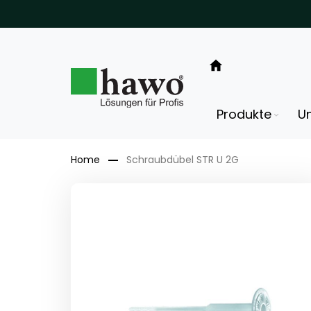
Direkt
zum
Inhalt
Produkte
U
Home
Schraubdübel STR U 2G
Zum
Ende
der
Bildergalerie
springen