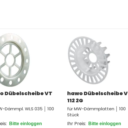
o Dübelscheibe VT
hawo Dübelscheibe 
112 2G
W-Dämmpl. WLS 035 │ 100
für MW-Dämmplatten │ 100
Stück
eis:
Ihr Preis:
Bitte einloggen
Bitte einloggen