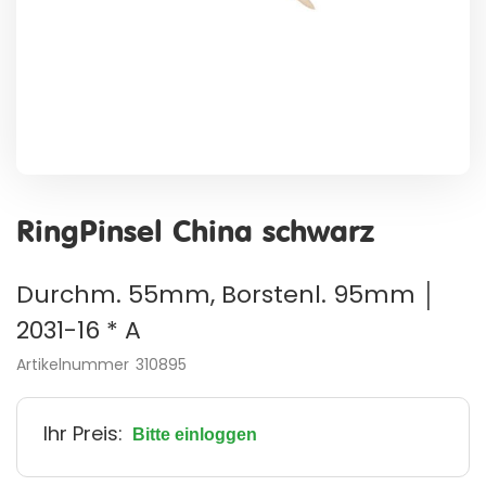
Zum
Anfang
RingPinsel China schwarz
der
Bildergalerie
springen
Durchm. 55mm, Borstenl. 95mm │
2031-16 * A
Artikelnummer
310895
Ihr Preis:
Bitte einloggen