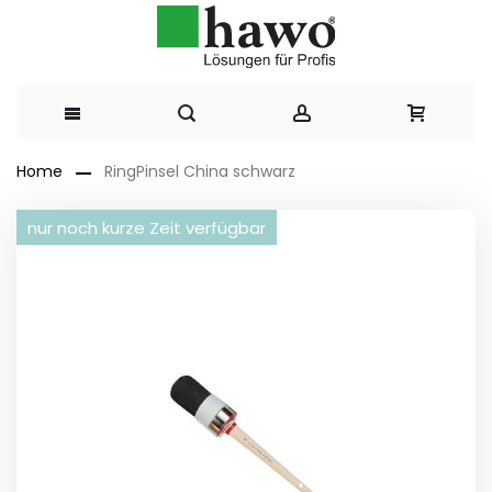
Direkt
Home
RingPinsel China schwarz
zum
Zum
nur noch kurze Zeit verfügbar
Ende
Inhalt
der
Bildergalerie
springen