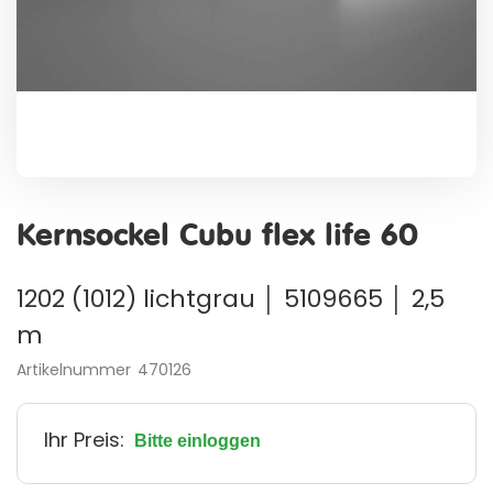
Zum
Anfang
Kernsockel Cubu flex life 60
der
Bildergalerie
springen
1202 (1012) lichtgrau │ 5109665 │ 2,5
m
Artikelnummer
470126
Ihr Preis:
Bitte einloggen