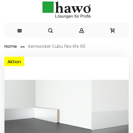
Direkt
Home
Kernsockel Cubu flex life 60
zum
Zum
Aktion
Ende
Inhalt
der
Bildergalerie
springen