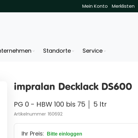
Mein Konto
Merklisten
nternehmen
Standorte
Service
impralan Decklack DS600
PG 0 - HBW 100 bis 75 │ 5 ltr
Artikelnummer
160692
Ihr Preis:
Bitte einloggen