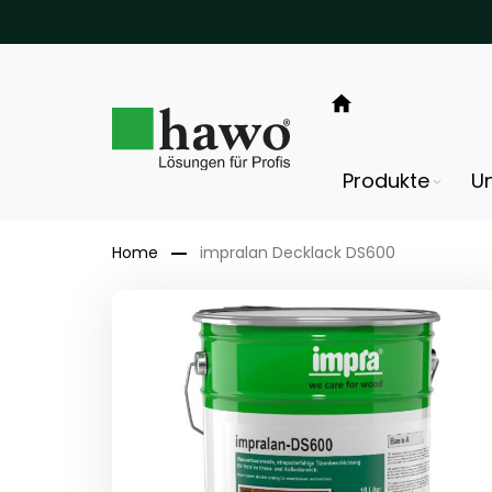
Direkt
zum
Inhalt
Produkte
U
Home
impralan Decklack DS600
Zum
Ende
der
Bildergalerie
springen