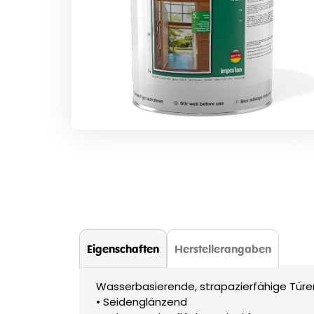
Zum
Anfang
der
Bildergalerie
springen
Eigenschaften
Herstellerangaben
Wasserbasierende, strapazierfähige Türe
• Seidenglänzend