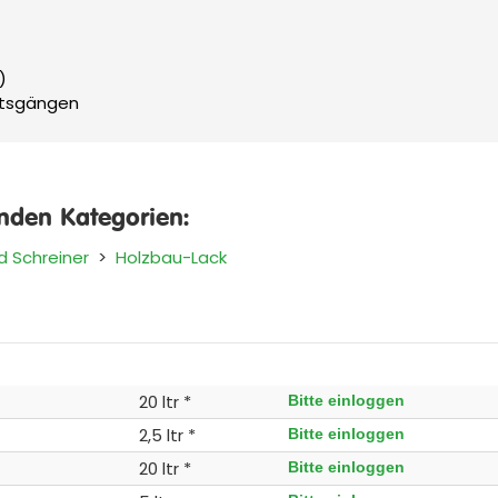
)
eitsgängen
enden Kategorien:
d Schreiner
>
Holzbau-Lack
20 ltr *
Bitte einloggen
2,5 ltr *
Bitte einloggen
20 ltr *
Bitte einloggen