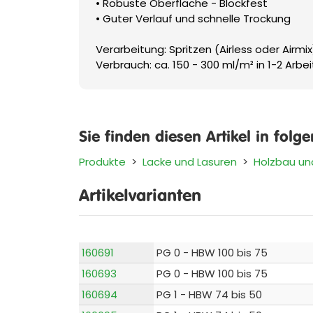
• Robuste Oberfläche - Blockfest
• Guter Verlauf und schnelle Trockung
Verarbeitung: Spritzen (Airless oder Airmix
Verbrauch: ca. 150 - 300 ml/m² in 1-2 Arb
Sie finden diesen Artikel in folg
Produkte
>
Lacke und Lasuren
>
Holzbau un
Artikelvarianten
160691
PG 0 - HBW 100 bis 75
160693
PG 0 - HBW 100 bis 75
160694
PG 1 - HBW 74 bis 50