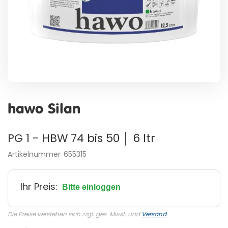
Zum
Anfang
hawo Silan
der
Bildergalerie
springen
PG 1 - HBW 74 bis 50 │ 6 ltr
Artikelnummer
655315
Ihr Preis:
Bitte einloggen
Die Preise verstehen sich zzgl. ges. Mwst. und
Versand
.