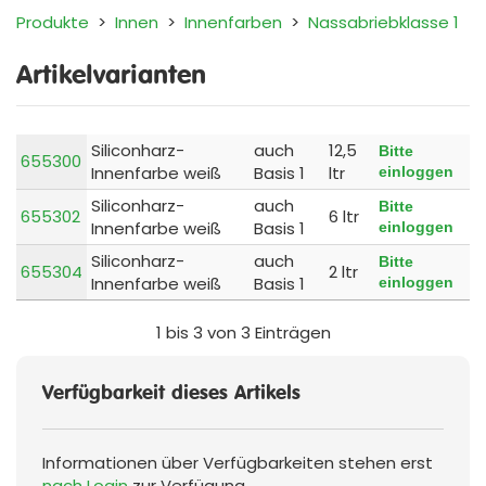
Produkte
>
Innen
>
Innenfarben
>
Nassabriebklasse 1
Artikelvarianten
Siliconharz-
auch
12,5
Bitte
655300
Innenfarbe weiß
Basis 1
ltr
einloggen
Siliconharz-
auch
Bitte
655302
6 ltr
Innenfarbe weiß
Basis 1
einloggen
Siliconharz-
auch
Bitte
655304
2 ltr
Innenfarbe weiß
Basis 1
einloggen
1 bis 3 von 3 Einträgen
Verfügbarkeit dieses Artikels
Informationen über Verfügbarkeiten stehen erst
nach Login
zur Verfügung.