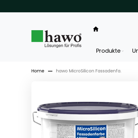
Direkt
zum
Inhalt
Produkte
U
Home
hawo MicroSilicon Fassadenfa.
Zum
Ende
der
Bildergalerie
springen