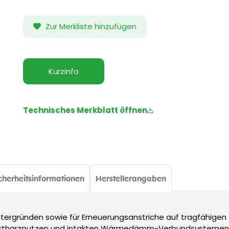
Zur Merkliste hinzufügen
Kurzinfo
Technisches Merkblatt öffnen
cherheitsinformationen
Herstellerangaben
Untergründen sowie für Erneuerungsanstriche auf tragfähigen
 Kunstharzputzen und intakten Wärmedämm-Verbundsystemen