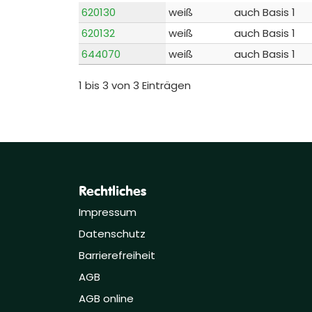
620130
weiß
auch Basis 1
620132
weiß
auch Basis 1
644070
weiß
auch Basis 1
1 bis 3 von 3 Einträgen
Rechtliches
Impressum
Datenschutz
Barrierefreiheit
AGB
AGB online