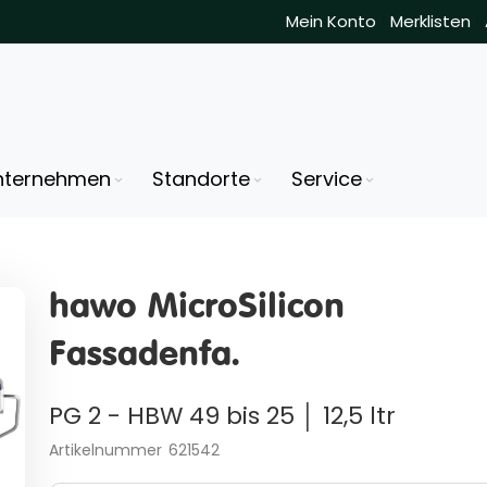
Mein Konto
Merklisten
nternehmen
Standorte
Service
hawo MicroSilicon
Fassadenfa.
PG 2 - HBW 49 bis 25 │ 12,5 ltr
Artikelnummer
621542