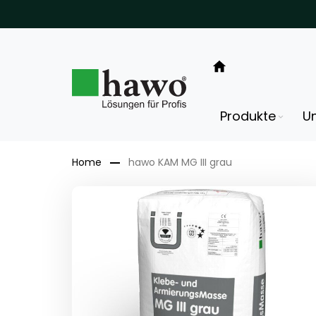
Direkt
zum
Inhalt
Produkte
U
Home
hawo KAM MG III grau
Zum
Ende
der
Bildergalerie
springen