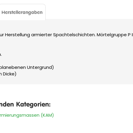
Herstellerangaben
 Herstellung armierter Spachtelschichten. Mörtelgruppe P II
.
i planebenen Untergrund)
m Dicke)
enden Kategorien:
Armierungsmassen (KAM)