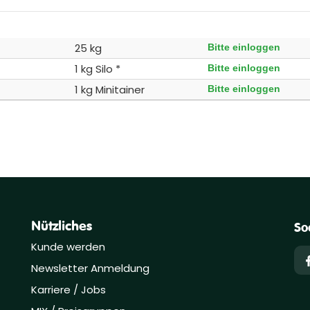
25 kg
Bitte einloggen
1 kg Silo *
Bitte einloggen
1 kg Minitainer
Bitte einloggen
Nützliches
So
Kunde werden
Newsletter Anmeldung
Karriere / Jobs