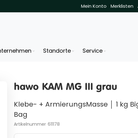
Mein Konto
Merklisten
nternehmen
Standorte
Service
hawo KAM MG III grau
Klebe- + ArmierungsMasse │ 1 kg Bi
Bag
Artikelnummer
611178