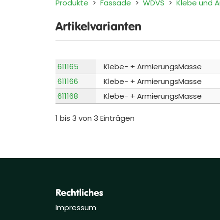
Produkte
>
Fassade
>
WDVS
>
Klebe und 
Artikelvarianten
611165
Klebe- + ArmierungsMasse
611166
Klebe- + ArmierungsMasse
611168
Klebe- + ArmierungsMasse
1 bis 3 von 3 Einträgen
Rechtliches
Impressum