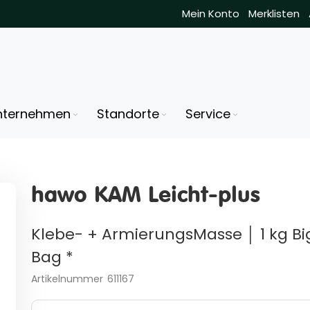
Mein Konto
Merklisten
nternehmen
Standorte
Service
hawo KAM Leicht-plus
Klebe- + ArmierungsMasse │ 1 kg Bi
Bag *
Artikelnummer
611167