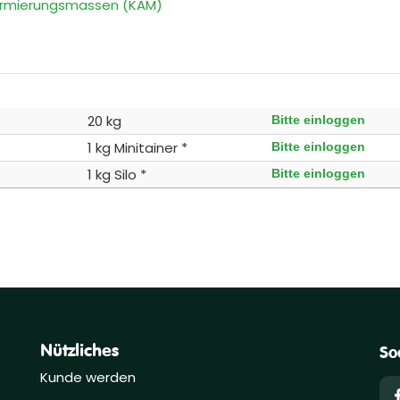
Armierungsmassen (KAM)
20 kg
Bitte einloggen
1 kg Minitainer *
Bitte einloggen
1 kg Silo *
Bitte einloggen
Nützliches
So
Kunde werden