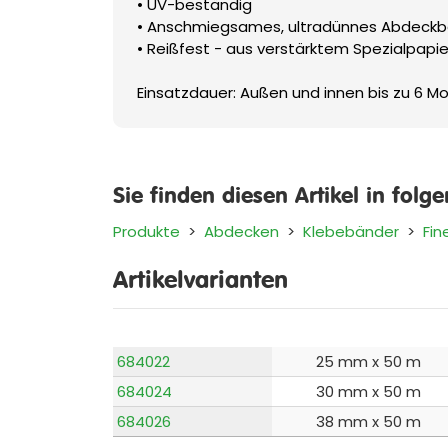
• UV-beständig
• Anschmiegsames, ultradünnes Abdeck
• Reißfest - aus verstärktem Spezialpapi
Einsatzdauer: Außen und innen bis zu 6 M
Sie finden diesen Artikel in folg
Produkte
>
Abdecken
>
Klebebänder
>
Fin
Artikelvarianten
684022
25 mm x 50 m
684024
30 mm x 50 m
684026
38 mm x 50 m