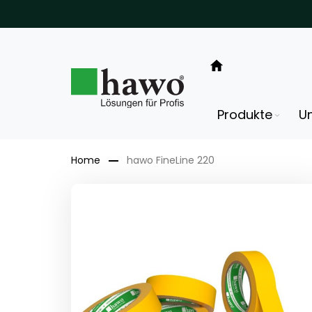
Direkt
zum
Inhalt
Produkte
U
Home
hawo FineLine 220
Zum
Ende
der
Bildergalerie
springen