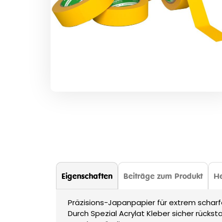
Zum
Anfang
der
Bildergalerie
springen
Eigenschaften
Beiträge zum Produkt
He
Präzisions-Japanpapier für extrem scharf
Durch Spezial Acrylat Kleber sicher rücks