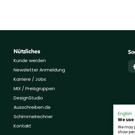
Nützliches
So
Kunde werden
Newsletter Anmeldung
Karriere / Jobs
MIX / Preisgruppen
DesignStudio
Ausschreiben.de
English
Schimmelrechner
We use
Kontakt
We may pl
show pers