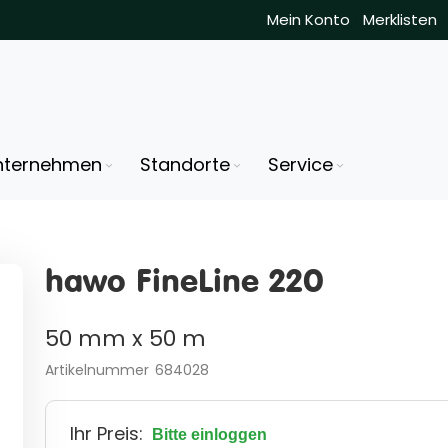
Mein Konto
Merklisten
nternehmen
Standorte
Service
hawo FineLine 220
50 mm x 50 m
Artikelnummer
684028
Ihr Preis:
Bitte einloggen