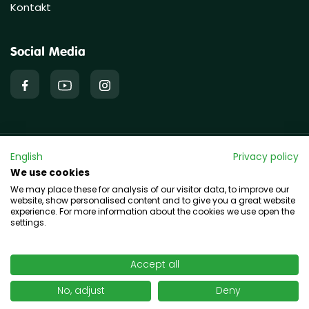
Kontakt
Social Media
English
Privacy policy
Copyright © 2026 hawo GmbH
We use cookies
We may place these for analysis of our visitor data, to improve our
website, show personalised content and to give you a great website
experience. For more information about the cookies we use open the
settings.
Accept all
No, adjust
Deny