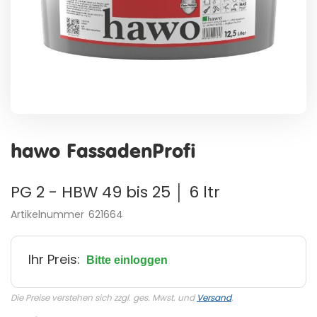
Zum
Anfang
hawo FassadenProfi
der
Bildergalerie
springen
PG 2 - HBW 49 bis 25 │ 6 ltr
Artikelnummer
621664
Ihr Preis:
Bitte einloggen
Die Preise verstehen sich zzgl. ges. Mwst. und
Versand
.