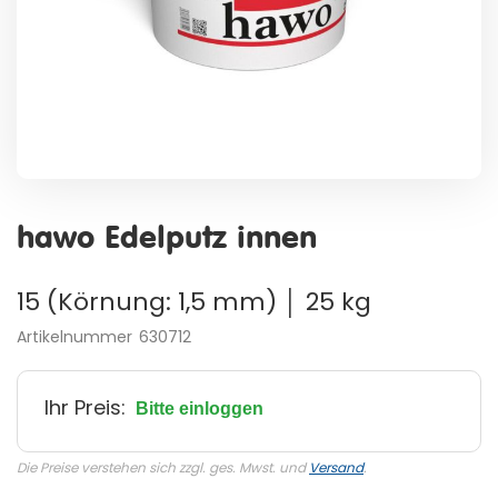
Zum
Anfang
hawo Edelputz innen
der
Bildergalerie
springen
15 (Körnung: 1,5 mm) │ 25 kg
Artikelnummer
630712
Ihr Preis:
Bitte einloggen
Die Preise verstehen sich zzgl. ges. Mwst. und
Versand
.