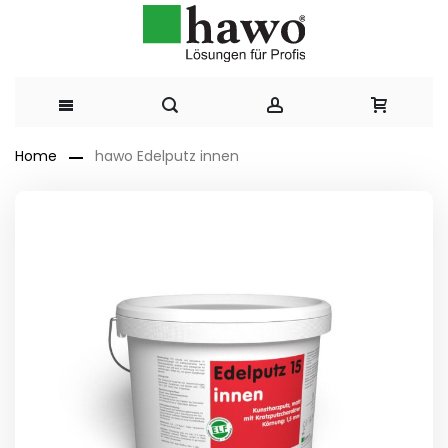
Direkt
Home
hawo Edelputz innen
zum
Zum
Ende
Inhalt
der
Bildergalerie
springen