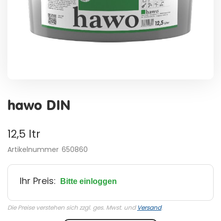
Zum
Anfang
hawo DIN
der
Bildergalerie
springen
12,5 ltr
Artikelnummer
650860
Ihr Preis:
Bitte einloggen
Die Preise verstehen sich zzgl. ges. Mwst. und
Versand
.