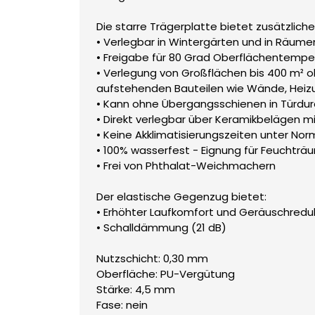
Die starre Trägerplatte bietet zusätzlich
• Verlegbar in Wintergärten und in Räum
• Freigabe für 80 Grad Oberflächentempe
• Verlegung von Großflächen bis 400 m²
aufstehenden Bauteilen wie Wände, Heizu
• Kann ohne Übergangsschienen in Türdu
• Direkt verlegbar über Keramikbelägen m
• Keine Akklimatisierungszeiten unter No
• 100% wasserfest - Eignung für Feuchtr
• Frei von Phthalat-Weichmachern
Der elastische Gegenzug bietet:
• Erhöhter Laufkomfort und Geräuschredu
• Schalldämmung (21 dB)
Nutzschicht: 0,30 mm
Oberfläche: PU-Vergütung
Stärke: 4,5 mm
Fase: nein