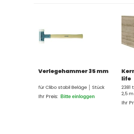
Verlegehammer 35 mm
Kern
life
für Clibo stabil Beläge │ Stück
2381 
2,5 m
Ihr Preis:
Bitte einloggen
Ihr Pr