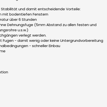
e Stabilität und damit entscheidende Vorteile:
en mit bodentiefen Fenstern
ratur über 6 Stunden
 ohne Dehnungsfuge (5mm Abstand zu allen festen und
ngsrohre u.s.w.)
rchgängen verlegt werden.
it Fugen - damit wenig oder keine Untergrundvorbereitung
rmalbedingungen - schneller Einbau
äume
ktion