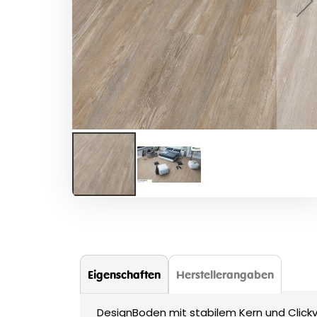
Zum
Anfang
der
Bildergalerie
springen
Eigenschaften
Herstellerangaben
DesignBoden mit stabilem Kern und Click