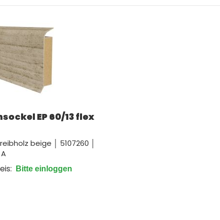
sockel EP 60/13 flex
treibholz beige │ 5107260 │
 A
eis:
Bitte einloggen