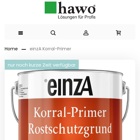
Direkt
Home
einzA Korral-Primer
zum
Zum
nur noch kurze Zeit verfügbar
Ende
Inhalt
der
Bildergalerie
springen