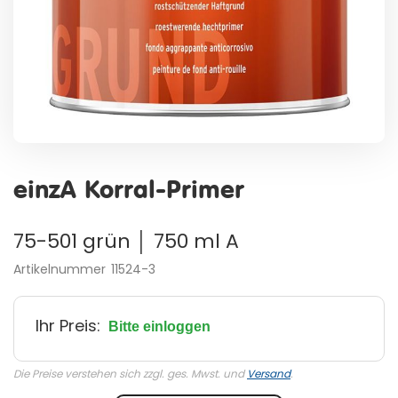
Zum
Anfang
einzA Korral-Primer
der
Bildergalerie
springen
75-501 grün │ 750 ml A
Artikelnummer
11524-3
Ihr Preis:
Bitte einloggen
Die Preise verstehen sich zzgl. ges. Mwst. und
Versand
.