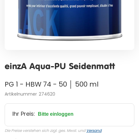
Zum
Anfang
einzA Aqua-PU Seidenmatt
der
Bildergalerie
springen
PG 1 - HBW 74 - 50 │ 500 ml
Artikelnummer
274620
Ihr Preis:
Bitte einloggen
Die Preise verstehen sich zzgl. ges. Mwst. und
Versand
.