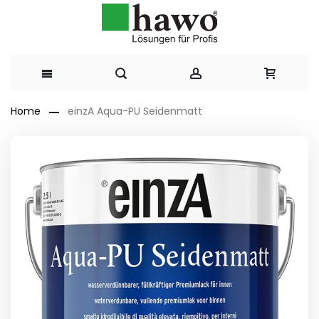
Direkt
Home
einzA Aqua-PU Seidenmatt
zum
Zum
Ende
Inhalt
der
Bildergalerie
springen