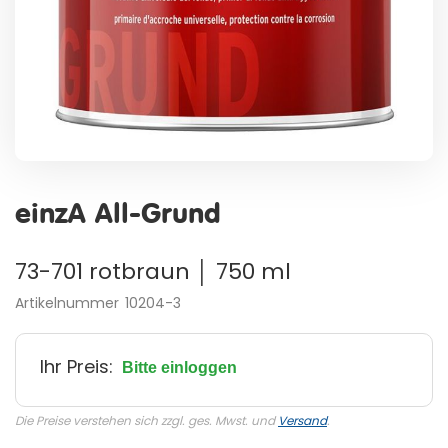
Zum
Anfang
einzA All-Grund
der
Bildergalerie
springen
73-701 rotbraun │ 750 ml
Artikelnummer
10204-3
Ihr Preis:
Bitte einloggen
Die Preise verstehen sich zzgl. ges. Mwst. und
Versand
.