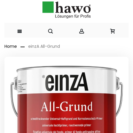
Direkt
Home
einzA All-Grund
zum
Zum
Ende
Inhalt
der
Bildergalerie
springen