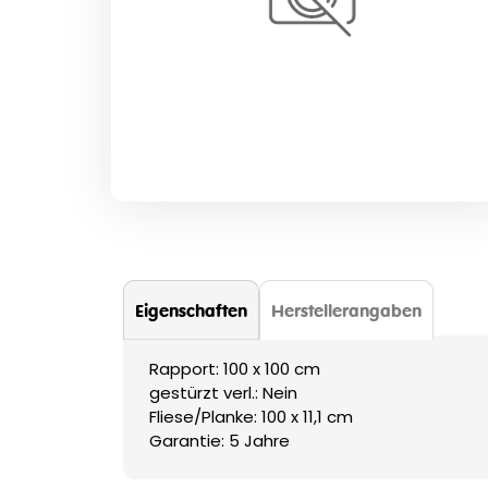
Zum
Anfang
der
Bildergalerie
springen
Eigenschaften
Herstellerangaben
Rapport: 100 x 100 cm
gestürzt verl.: Nein
Fliese/Planke: 100 x 11,1 cm
Garantie: 5 Jahre