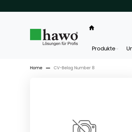
Direkt
zum
Inhalt
Produkte
U
Home
CV-Belag Number 8
Zum
Ende
der
Bildergalerie
springen