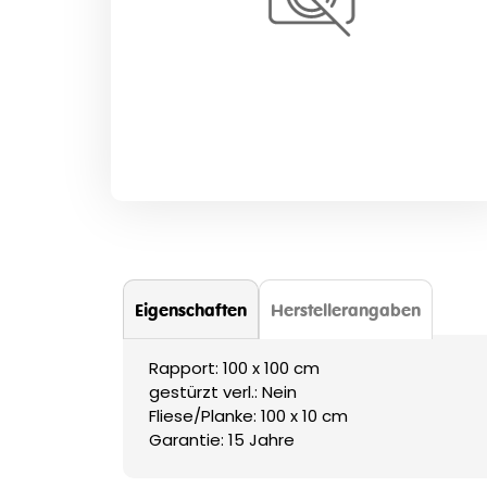
Zum
Anfang
der
Bildergalerie
springen
Eigenschaften
Herstellerangaben
Rapport: 100 x 100 cm
gestürzt verl.: Nein
Fliese/Planke: 100 x 10 cm
Garantie: 15 Jahre