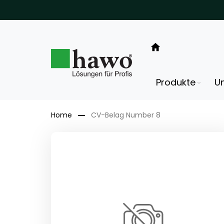
Direkt
zum
Inhalt
Produkte
U
Home
CV-Belag Number 8
Zum
Ende
der
Bildergalerie
springen