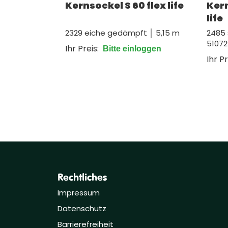
Kernsockel S 60 flex life
Kern
life
2329 eiche gedämpft │ 5,15 m
2485 
51072
Ihr Preis:
Bitte einloggen
Ihr Pr
Rechtliches
Impressum
Datenschutz
Barrierefreiheit