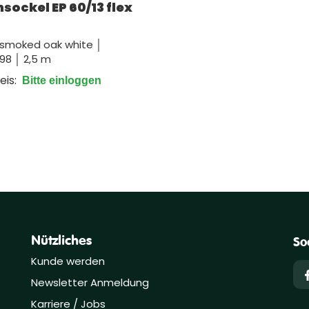
sockel EP 60/13 flex
smoked oak white │
98 │ 2,5 m
eis:
Bitte einloggen
Nützliches
So
Kunde werden
Newsletter Anmeldung
Karriere / Jobs