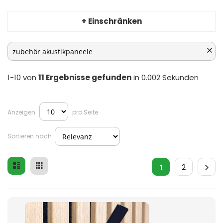
+ Einschränken
1-10 von
11
Ergebnisse gefunden
in 0.002 Sekunden
Anzeigen
pro Seite
Sortieren nach
Liste
Raster
Ansicht
1
2
als